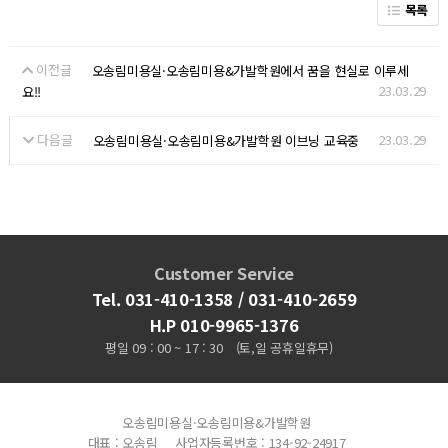
목록
이전글
오송림미용실·오송림미용&가발학원에서 꿈을 현실로 이루세
23.03.29
요!!
다음글
23.03.29
오송림미용실·오송림미용&가발학원 이브닝 교육중
Customer Service
Tel. 031-410-1358 / 031-410-2659
H.P 010-9965-1376
평일 09 : 00 ~ 17 : 30
(토,일 공휴일휴무)
오송림미용실·오송림미용&가발학원
대표 : 오송림
사업자등록번호 : 134-92-24917