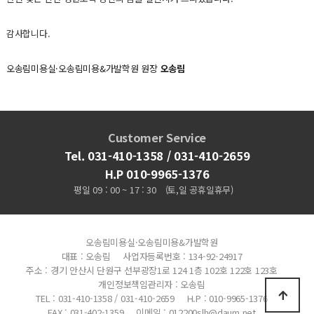
감사합니다.
오송림미용실·오송림미용&가발학원 원장
오송림
Customer Service
Tel. 031-410-1358 / 031-410-2659
H.P 010-9965-1376
평일 09 : 00 ~ 17 : 30
(토,일 공휴일휴무)
오송림미용실·오송림미용&가발학원
대표 : 오송림
사업자등록번호 : 134-92-24917
주소 : 경기 안산시 단원구 선부광장1로 124 1층 102호 122호 123호
개인정보책임관리자 : 오송림
TEL : 031-410-1358 / 031-410-2659
H.P : 010-9965-1376
FAX : 031-402-1359
이메일 : 012200slh@daum.net