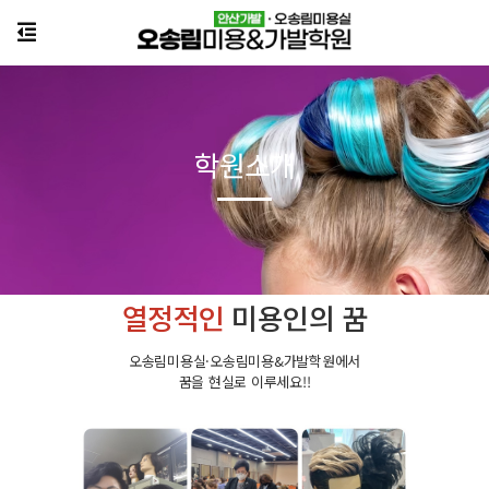
학원소개
열정적인
미용인의 꿈
오송림미용실·오송림미용&가발학원에서
꿈을 현실로 이루세요!!